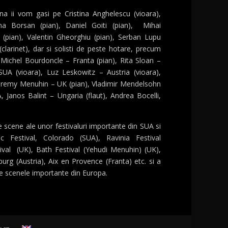
ena ii vom gasi pe Cristina Anghelescu (vioara),
na Borsan (pian), Daniel Goiti (pian), Mihai
(pian), Valentin Gheorghiu (pian), Serban Lupu
clarinet), dar si solisti de peste hotare, precum
 Michel Bourdoncle – Franta (pian), Rita Sloan –
UA (vioara), Luz Leskowitz – Austria (vioara),
 Jeremy Menuhin – UK (pian), Vladimir Mendelsohn
A, Janos Balint – Ungaria (flaut), Andrea Bocelli,
e scene ale unor festivaluri importante din SUA si
 Festival, Colorado (SUA), Ravinia Festival
ival (UK), Bath Festival (Yehudi Menuhin) (UK),
urg (Austria), Aix en Provence (Franta) etc. si a
re scenele importante din Europa.