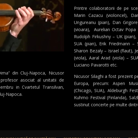
Printre colaboratorii de pe sc
Marin Cazacu (violoncel), Da
Ungureanu (pian), Dan Grigore 
(vioara), Aurelian Octav Popa (
Rudolph Firkushny – UK (pian),
SUA (pian), Erik Friedmann – S
Sharon Bezaly – Israel (flaut),
(viola), Aaral Arad (viola) – SU
Luciano Pavarotti etc.
Dima” din Cluj-Napoca, Nicusor
Nicusor Silaghi a fost prezent p
profesor asociat al unitatii de
Europa, precum: Aspen Music
embru in Cvartetul Transilvan,
(Chicago, SUA), Aldeburgh Fest
Cluj-Napoca.
Kuhmo Festival (Finlanda), Salzb
sustinut concerte pe multe dint